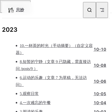
Skip to content
Return to top
只抄
2023
10.一杯茶的时光（手动摘要）（自定义容
10-10
器）
8.短暂的宁静（文章 9 已隐藏，需直接访
10-08
问 /posts/9 ）
6.运动的乐趣（文章 7 为草稿，无法访
10-06
问）
10-05
5.观察日常
10-04
4.一次难忘的午餐
10-03
3.阅读的乐趣