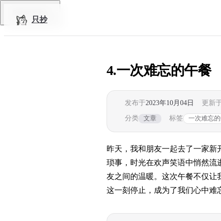
Skip to content
Return to top
只抄
4.一次难忘的午餐
发布于
2023年10月04日
更新
分类
标签
文章
一次难忘的
昨天，我和朋友一起去了一家新
琐事，时光在欢声笑语中悄然流
友之间的温暖。这次午餐不仅让
这一刻停止，成为了我们心中难